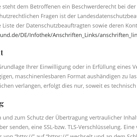
ße steht dem Betroffenen ein Beschwerderecht bei der
hutzrechtlichen Fragen ist der Landesdatenschutzbea
e Liste der Datenschutzbeauftragten sowie deren Ko
und.de/DE/Infothek/Anschriften_Links/anschriften_li
t
Grundlage Ihrer Einwilligung oder in Erfüllung eines V
ngigen, maschinenlesbaren Format aushändigen zu lass
chen verlangen, erfolgt dies nur, soweit es technisch
g
n und zum Schutz der Übertragung vertraulicher Inhal
eiber senden, eine SSL-bzw. TLS-Verschlüsselung. Eine
 von “http://” auf “https://” wechselt und an dem Sch